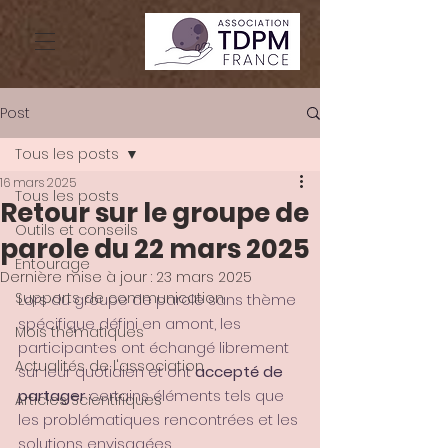
Post
Tous les posts
16 mars 2025
Tous les posts
Retour sur le groupe de
Outils et conseils
parole du 22 mars 2025
Entourage
Dernière mise à jour :
23 mars 2025
Supports de communication
L
ors du groupe de parole sans thème 
spécifique défini en amont, les 
Mois thématiques
participant·es ont échangé librement 
Actualités de l'association
sur leur quotidien et ont 
accepté de 
partager
 certains éléments tels que 
Articles Scientifiques
les problématiques rencontrées et les 
solutions envisagées.