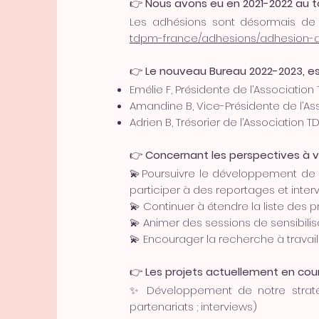
👉
Nous avons eu en 2021-2022 au t
Les adhésions sont désormais de 
tdpm-france/adhesions/adhesion-a
👉
Le nouveau Bureau 2022-2023, es
Emélie F, Présidente de l’Associatio
Amandine B, Vice-Présidente de l’A
Adrien B, Trésorier de l’Association 
👉
Concernant les perspectives à ven
💫Poursuivre le développement de 
participer à des reportages et inter
💫 Continuer à étendre la liste des pr
💫 Animer des sessions de sensibilis
💫 Encourager la recherche à travaill
👉
Les projets actuellement en cour
✨ Développement de notre stratég
partenariats ; interviews)