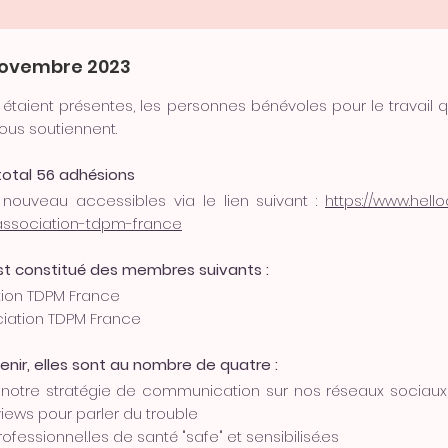
novembre 2023
taient présentes, les personnes bénévoles pour le travail q
ous soutiennent.
total 56 adhésions
nouveau accessibles via le lien suivant :
https://www.hell
ssociation-tdpm-france
st constitué des membres suivants :
tion TDPM France
ociation TDPM France
nir, elles sont au nombre de quatre :
notre stratégie de communication sur nos réseaux sociaux,
views pour parler du trouble
ofessionnel.les de santé "safe" et sensibilisé.es