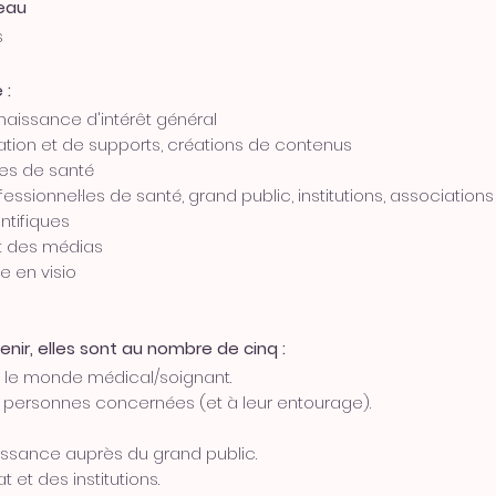
eau
s
 :
naissance d'intérêt général
on et de supports, créations de contenus
les de santé
fessionnel·les de santé, grand public, institutions, associations
ntifiques
t des médias
e en visio
nir, elles sont au nombre de cinq :
 le monde médical/soignant.
aux personnes concernées (et à leur entourage).
aissance auprès du grand public.
 et des institutions.