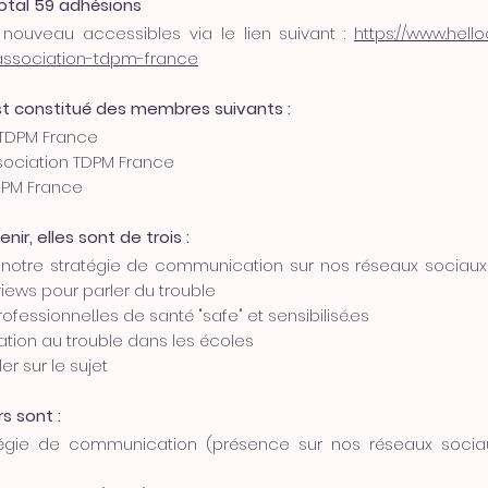
otal 59 adhésions
nouveau accessibles via le lien suivant :
https://www.hell
ssociation-tdpm-france
t constitué des membres suivants :
n TDPM France
ssociation TDPM France
TDPM France
ir, elles sont de trois :
notre stratégie de communication sur nos réseaux sociaux,
views pour parler du trouble
ofessionnel.les de santé "safe" et sensibilisé.es
ation au trouble dans les écoles
er sur le sujet
s sont :
ie de communication (présence sur nos réseaux sociaux 