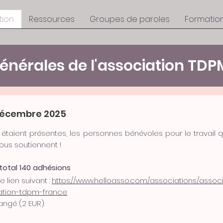
tion
Ressources
Groupes de paroles
Formatio
énérales de l'association TDP
décembre 2025
taient présentes, les personnes bénévoles pour le travail q
ous soutiennent !
total 140 adhésions
 lien suivant :
https://www.helloasso.com/associations/assoc
ation-tdpm-france
angé (2 EUR).