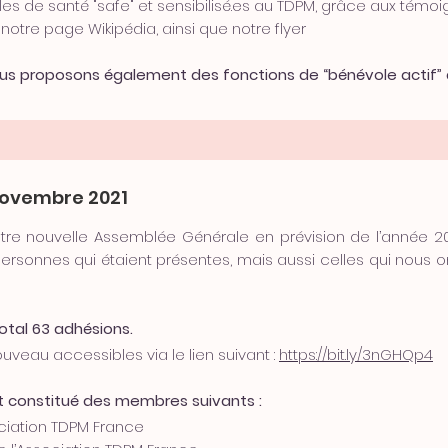
les de santé "safe" et sensibilisé.es au TDPM, grâce aux témo
, notre page Wikipédia, ainsi que notre flyer
nous proposons également des fonctions de “bénévole actif” 
novembre 2021
notre nouvelle Assemblée Générale en prévision de l’année 2
rsonnes qui étaient présentes, mais aussi celles qui nous ont
otal 63 adhésions.
veau accessibles via le lien suivant :
https://bit.ly/3nGHQp4
t constitué des membres suivants :
ociation TDPM France