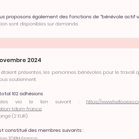
nous proposons également des fonctions de “bénévole actif·v
tion sont disponibles sur demande.
novembre 2024
taient présentes, les personnes bénévoles pour le travail q
ous soutiennent.
otal 102 adhésions
ibles via le lien suivant :
https://www.helloasso
ation-tdpm-france
angé (2 EUR).
st constitué des membres suivants :
tion TDPM France