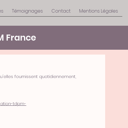
ns
Témoignages
Contact
Mentions Légales
M France
u'elles fournissent quotidiennement,
iation-tdpm-