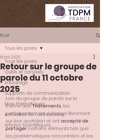
Post
Tous les posts
16 oct. 2025
Tous les posts
Retour sur le groupe de
Outils et conseils
parole du 11 octobre
Entourage
2025
Supports de communication
Lors du groupe de parole sur le 
Mois thématiques
thème des 
Traitements
, les 
participant·es ont échangé librement 
Actualités de l'association
sur leur quotidien et ont 
accepté de 
Articles Scientifiques
partager
 certains éléments tels que 
les problématiques rencontrées et les 