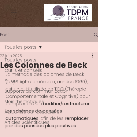
Post
Tous les posts
23 juin 2025
Tous les posts
Les Colonnes de Beck
Outils et conseils
La méthode des colonnes de Beck 
Entourage
(psychiatre américain, années 1960), 
est un outil utilisée en TCC (Thérapie 
Supports de communication
Comportementale et Cognitive) pour 
Mois thématiques
comprendre et 
modifier/restructurer 
les schémas de pensées 
Actualités de l'association
automatiques
, afin de les 
remplacer 
Articles Scientifiques
par des pensées plus positives
.