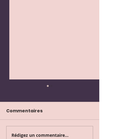
Commentaires
Rédigez un commentaire...
Retour sur le groupe
Retour sur le