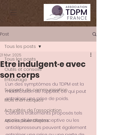
Post
Tous les posts
21 févr. 2025
Tous les posts
Etre indulgent·e avec
Outils et conseils
son corps
Entourage
L’un des symptômes du TDPM est la 
Supports de communication
modification de l’appétit, ce qui peut 
entraîner une prise de poids.
Mois thématiques
Actualités de l'association
Certains traitements proposés tels 
que la pilule contraceptive ou les 
Articles Scientifiques
antidépresseurs peuvent également 
entraîner une prise ou une perte de 