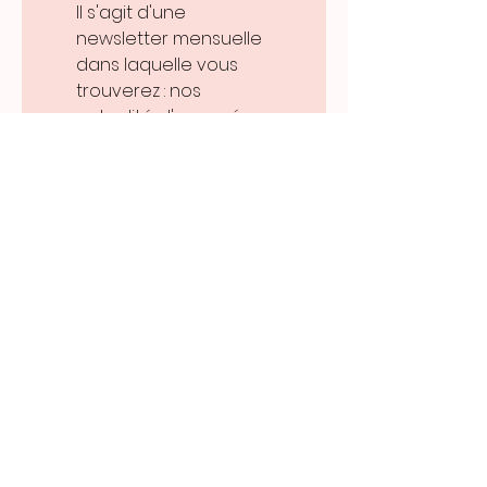
Il s'agit d'une 
newsletter mensuelle 
dans laquelle vous 
trouverez : nos 
actualités, l'avancée 
de nos projets, des 
témoignages...
Merci de renseigner
votre adresse email :
*
Oui, je souhaite 
m'inscrire à la 
newsletter de 
TDPM France, et je 
comprends que je 
peux demander la 
suppression de 
mon email de la 
liste de diffusion à 