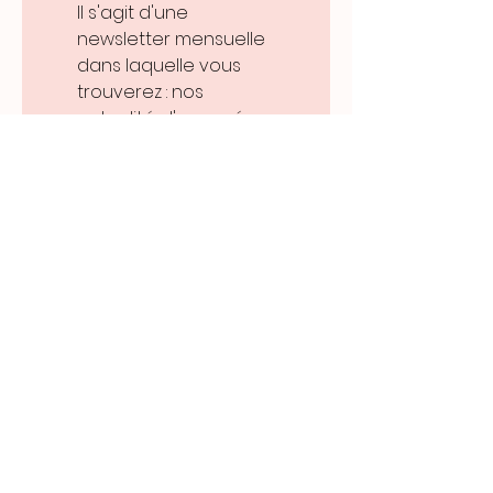
Il s'agit d'une 
newsletter mensuelle 
dans laquelle vous 
trouverez : nos 
actualités, l'avancée 
de nos projets, des 
témoignages...
Merci de renseigner
votre adresse email :
*
Oui, je souhaite 
m'inscrire à la 
newsletter de 
TDPM France, et je 
comprends que je 
peux demander la 
suppression de 
mon email de la 
liste de diffusion à 